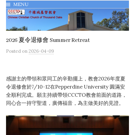
MENU
千橡城基督教會
2026 夏令退修會 Summer Retreat
Posted
on
2026-04-09
感謝主的帶領和眾同工的辛勤擺上，教會2026年度夏
令退修會於7/10-12在Pepperdine University 圓滿安
全順利完成。
願主持續帶領CCCTO教會前面的道路，
同心合一持守聖道，廣傳福音，為主做美好的見證。