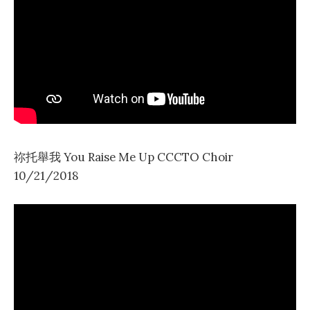
祢托舉我 You Raise Me Up CCCTO Choir
10/21/2018