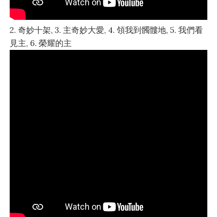
2. 奇妙十架, 3. 主奇妙大愛, 4. 領我到髑髏地, 5. 我們看
見主, 6. 榮耀的主