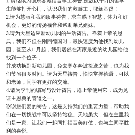
1. 请继续为德东各城福音事工祷告,
愿数以千计的留学
生能够打开心门，认识我们的救赎主，耶稣基督！
2.请为慧丽和我的服事祷告，求主赐下智慧，体力和好
机会，
更好的传扬福音和帮助弟兄姐妹。
3.请为天星适应新幼儿园的生活祷告。靠着上帝的恩
典，
我们不但在刚回德国时，最快速度为他找到幼儿
园，
甚至从11月起，我们居然在离家最近的幼儿园给他
找到一个位子，
并成功换到新幼儿园，免去寒冬奔波接送之苦，
也为我
们节省很多时间。请为天星祷告，快快掌握德语，
可以
和老师，同学有更好的交流。
4.请为季刊的编写与设计祷告，愿上帝使用它，
成为见
证主恩典的管道之一。
谢谢您们爱的祷告，这是支持我们的重要力量，
帮助我
们在一切挑战中可以坚持站稳。天地虽大，
但在主里我
们是一家。让我们一起同打福音美好仗，
也与主同享胜
利的喜悦。