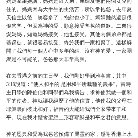
媽媽家跟她講，媽媽是跟大弟，弟婦及他們兩個女兒同
住的。媽媽因為大半生的生活苦，所以常抱怨，去年夏
天信主以後，笑容多了，抱怨也少了。媽媽雖然還是很
恨爸爸，但因為神的愛，願意接受爸爸的道歉。二弟很
愛媽媽，知道媽媽接受，他也接受。其他兩個弟弟都是
基督徒，就很容易接受。終於我們一家相聚了。這樣解
開了我們每一個人心中多年的結。沒有神的愛，一家團
聚是不可能的。爸爸那天非常高興。
在去香港之前的主日學，我們剛好學到雅各書，其中
3:18說道：“使人和平的,是用和平所栽種的義果”。當時
主日學的陳伯伯和同學們為我禱告，求神使我做一個和
平的使者。神就讓我經歷了他的信實，他使我的父母在
耶穌裏面彼此和好，福音的大能給我們全家帶來了和
平。現在我才體會聖經上形容耶穌是和平之君的意思。
神的恩典和愛為我爸爸預備了屬靈的家，感謝香港上水