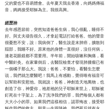
父的愛也不容易體會。去年夏天我去香港，向媽媽傳福
音，媽媽接受耶穌為主。我很高興。
經歷神
去年感恩節前，突然知道爸爸生病，我心很亂，睡得不
好。與丈夫禱告很久，才拿起電話打給爸爸。他的聲音
很憂愁不安，說：我病倒了，醫生說是末肺癌，擴散到
䐉部，我睡不好。原來他的身體一直很好，沒任何病，
連老花眼鏡都不需要用。半年前，開始咳嗽和胸痛，看
中醫針灸。在家暈倒后，去醫院檢查才發現肺腫瘤已有
一個橘子那么大。我說：爸爸，不要怕，看醫生怎麼
说，我們就怎麼醫吧！我馬上有感動，覺得唯有福音可
以幫助和安慰他。我就說：爸爸，神創造天地萬物，也
創造了你，神愛你，祂差祂的兒子耶穌來世上，耶穌被
釘死在十字架上，為了洗浄我們的罪，我們每個人都有
大大小小的罪。如果我們這樣相信，認罪悔改，接受耶
穌作我們的救主，願意一生跟隨祂，我們死后就有永