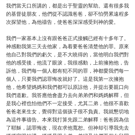
我們當天口所講的，都是出于聖靈的幫助。還有很多我
的基督徒朋友，他們從不認識爸爸，卻不怕勞累遠程多
次探望他，為他禱告，使爸爸深深感受到神的愛。
我們一家基本上沒有跟爸爸正式接觸已經有十多年了。
神感動我第三天去他家，為着要爸爸清楚他的罪。原來
他自己對我們的虧欠，是不大䁱得的，當他明白我們對
他的感受後，他流了眼淚，我很感動，上前擁抱他，告
訴他，我們每一個人都有犯不同的罪，神都愛我們每一
個人，只要我們認罪悔改就好了。這是我第一次擁抱
他，他希望媽媽和我們都可以原諒他，并提出要親口向
我們道歉。我答應他會盡力去向弟弟們和媽媽解釋，但
是我心裡也怕他們不一定接受，尤其二弟，他很不喜歡
爸爸老來生女，覺得對這個孩子很不負責。我就懇切地
為這件事禱告。本來我打算先跟二弟解釋：爸爸因為信
了耶穌，認罪悔改，現在求他寬恕。但神却引導我先去