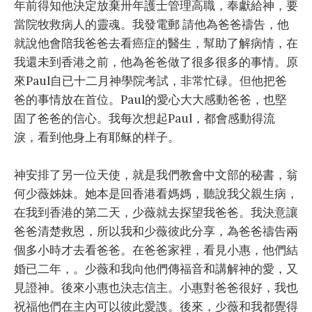
年前得知他決定放棄卅年護士管理高職，奉獻給神，要
當院牧救病人的靈魂。我發電郵 請他為爸爸禱告，他
就說他會陪我爸爸去看癌症的醫生，幫助了解病情，在
我還未到香港之前，他為爸爸做了很多很多的事情。原
來Paul自已十二月神學院考試，非常忙碌。但他把爸
爸的事情放在首位。Paul的愛心大大感動爸爸，也堅
固了爸爸的信心。我每次想起Paul，都會感動得流
淚，看到他身上有耶稣的样子。
神安排了另一位天使，就是我們教會中文部的秘書，翁
何少薇姊妹。她本是回香港看媽媽，聽說我父親生病，
在我到香港的第二天，少薇就去探望我爸爸。我決意讓
爸爸清楚救恩，所以我和少薇彼此分享，為爸爸禱告兩
個多小時才去看爸爸。在爸爸家裡，看見小惠，他們結
婚已二年，。少薇和我向他們傳福音和講解神的愛，又
見證神。後來小惠也決志信主。小惠對爸爸很好，我也
祝福他們在主內可以彼此愛謢。後來，少薇和我都覺得