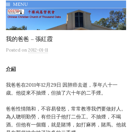
MENU
千橡城基督教會
我的爸爸 – 張紅霞
Posted
on
2012-01-11
介紹
我爸爸在2011年12月29日 因肺癌去逝，享年八十一
歳。他從來不抽煙，但抽了六十年的二手煙。
爸爸性情隋和，不容易發怒，常常教導我們要做好人。
為人聰明勤勞，有些日子他打二份工。不抽煙，不喝
酒。但他有一個癮，就是賭博，如打麻將，賭馬。他就