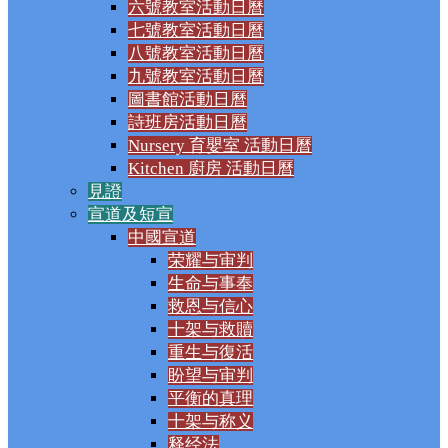
六號教室活動日曆
七號教室活動日曆
八號教室活動日曆
九號教室活動日曆
圖書館活動日曆
詩班房活動日曆
Nursery 育嬰室 活動日曆
Kitchen 廚房 活動日曆
見證
宣道及短宣
中國宣道
荣耀与审判
生命与事奉
救恩与信心
十架与救贖
重生与復活
盼望与审判
平衡的真理
十架与称义
释经法