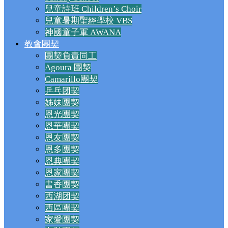
兒童詩班 Children’s Choir
兒童暑期聖經學校 VBS
神國童子軍 AWANA
教會團契
團契負責同工
Agoura 團契
Camarillo團契
乒乓团契
姊妹團契
恩光團契
恩華團契
恩友團契
恩多團契
恩典團契
恩家團契
書香團契
西湖团契
西區團契
家愛團契