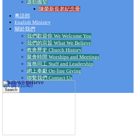
迦勒團契
陳榮新長老紀念冊
粵語部
English Ministry
關於我們
我們歡迎你 We Welcome You
我們的宗旨 What We Believe
教會歷史 Church History
聚會時間 Worships and Meetings
服務同工 Staff and Leadership
網上奉獻 On-line Giving
聯繫我們 Contact Us
What We Believe
教會活動