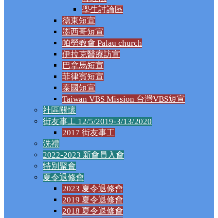
學生討論區
德東短宣
墨西哥短宣
帕勞教會 Palau church
伊拉克醫療訪宣
巴拿馬短宣
菲律賓短宣
泰國短宣
Taiwan VBS Mission 台灣VBS短宣
社區關懷
街友事工 12/5/2019-3/13/2020
2017 街友事工
洗禮
2022-2023 新會員入會
特別聚會
夏令退修會
2023 夏令退修會
2019 夏令退修會
2018 夏令退修會