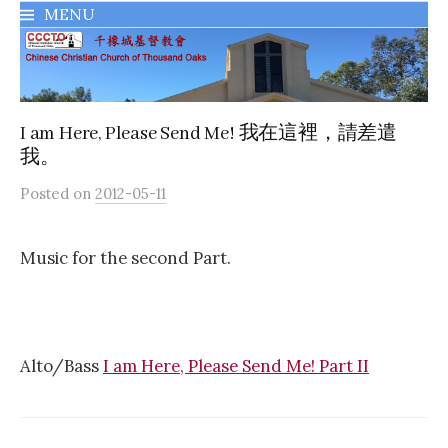
MENU
千橡城基督教會
I am Here, Please Send Me! 我在這裡，請差遣
我。
Posted
on
2012-05-11
Music for the second Part.
Alto/Bass
I am Here, Please Send Me! Part II