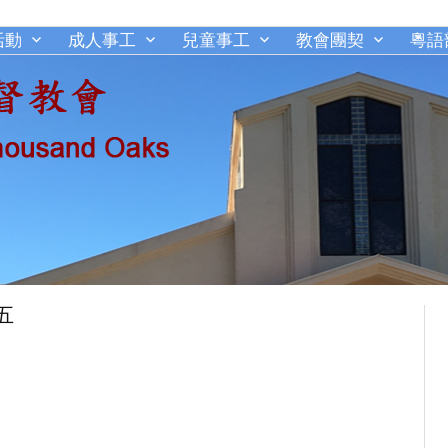
活動
成人事工
兒童事工
教會團契
粵語
千橡城基督教會
五