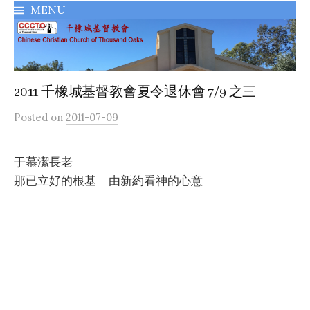
MENU
千橡城基督教會
2011 千橡城基督教會夏令退休會 7/9 之三
Posted
on
2011-07-09
于慕潔長老
那已立好的根基 – 由新約看神的心意