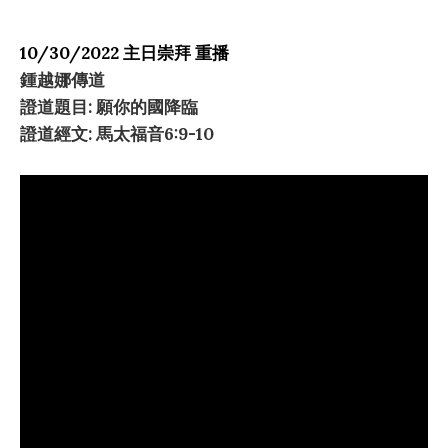
10/30/2022 主日崇拜 重播
鍾越娜傳道
證道題目: 願你的國降臨
證道經文: 馬太福音6:9-10