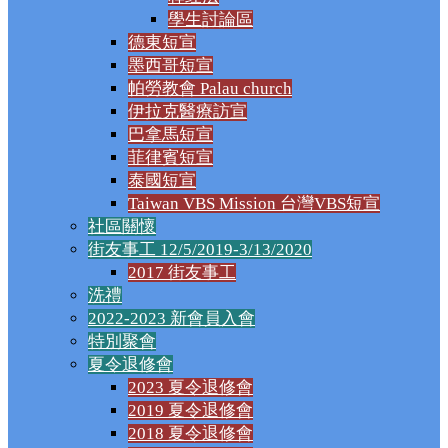
學生討論區
德東短宣
墨西哥短宣
帕勞教會 Palau church
伊拉克醫療訪宣
巴拿馬短宣
菲律賓短宣
泰國短宣
Taiwan VBS Mission 台灣VBS短宣
社區關懷
街友事工 12/5/2019-3/13/2020
2017 街友事工
洗禮
2022-2023 新會員入會
特別聚會
夏令退修會
2023 夏令退修會
2019 夏令退修會
2018 夏令退修會