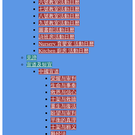
六號教室活動日曆
七號教室活動日曆
八號教室活動日曆
九號教室活動日曆
圖書館活動日曆
詩班房活動日曆
Nursery 育嬰室 活動日曆
Kitchen 廚房 活動日曆
見證
宣道及短宣
中國宣道
荣耀与审判
生命与事奉
救恩与信心
十架与救贖
重生与復活
盼望与审判
平衡的真理
十架与称义
释经法