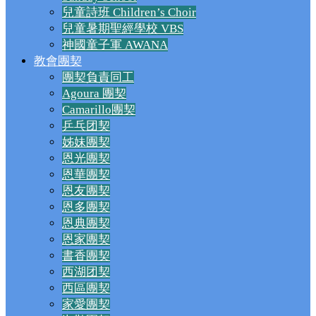
兒童詩班 Children’s Choir
兒童暑期聖經學校 VBS
神國童子軍 AWANA
教會團契
團契負責同工
Agoura 團契
Camarillo團契
乒乓团契
姊妹團契
恩光團契
恩華團契
恩友團契
恩多團契
恩典團契
恩家團契
書香團契
西湖团契
西區團契
家愛團契