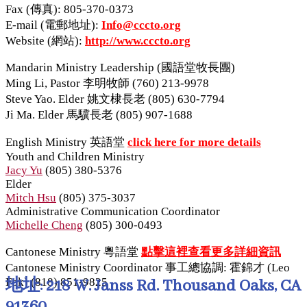
Fax (傳真): 805-370-0373
E-mail (電郵地址):
Info@cccto.org
Website (網站):
http://www.cccto.org
Mandarin Ministry Leadership (國語堂牧長團)
Ming Li, Pastor 李明牧師 (760) 213-9978
Steve Yao. Elder 姚文棣長老 (805) 630-7794
Ji Ma. Elder 馬驥長老 (805) 907-1688
English Ministry 英語堂
click here for more details
Youth and Children Ministry
Jacy Yu
(805) 380-5376
Elder
Mitch Hsu
(805) 375-3037
Administrative Communication Coordinator
Michelle Cheng
(805) 300-0493
Cantonese Ministry 粵語堂
點擊這裡查看更多詳細資訊
Cantonese Ministry Coordinator 事工總協調: 霍錦才 (Leo
Fok) (818) 851-9825
地址: 218 W. Janss Rd. Thousand Oaks, CA