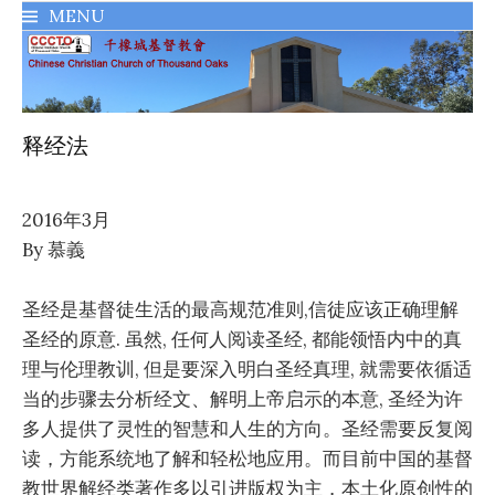
MENU
千橡城基督教會
释经法
2016年3月
By
慕義
圣经是基督徒生活的最高规范准则,信徒应该正确理解
圣经的原意. 虽然, 任何人阅读圣经, 都能领悟内中的真
理与伦理教训, 但是要深入明白圣经真理, 就需要依循适
当的步骤去分析经文、解明上帝启示的本意, 圣经为许
多人提供了灵性的智慧和人生的方向。圣经需要反复阅
读，方能系统地了解和轻松地应用。而目前中国的基督
教世界解经类著作多以引进版权为主，本土化原创性的