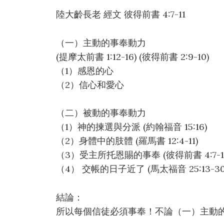
陸大齡長老 經文 彼得前書 4:7-11
（一）主動的事奉動力
(提摩太前書 1:12-16) (彼得前書 2:9-10)
（1）感恩的心
（2）信心和愛心
（二）被動的事奉動力
（1）神的揀選與分派 (約翰福音 15:16)
（2）身體中的肢體 (羅馬書 12:4-11)
（3）受主所托恩賜的事奉 (彼得前書 4:7-11
（4） 交帳的日子近了 (馬太福音 25:13-30
結論：
所以每個信徒必須事奉！不論（一）主動的