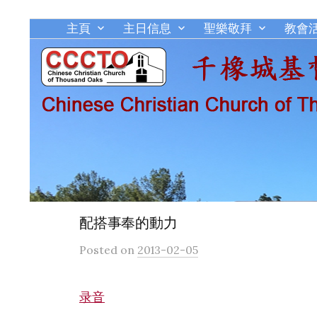
主頁
主日信息
聖樂敬拜
教會
配搭事奉的動力
Posted
on
2013-02-05
录音