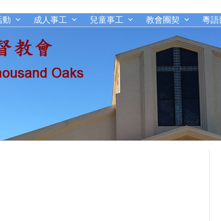
活動
成人事工
兒童事工
教會團契
粵語
千橡城基督教會