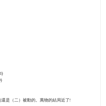
)
)
還是（二）被動的。萬物的結局近了!