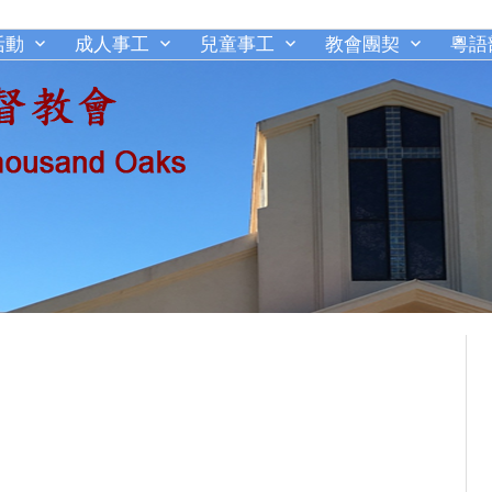
活動
成人事工
兒童事工
教會團契
粵語
千橡城基督教會