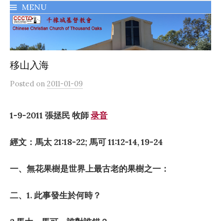
MENU
千橡城基督教會
移山入海
Posted
on
2011-01-09
1-9-2011
張拯民 牧師
录音
經文：
馬太
21:18-22;
馬可
11:12-14, 19-24
一、無花果樹是世界上最古老的果樹之一：
二、
1.
此事發生於何時？