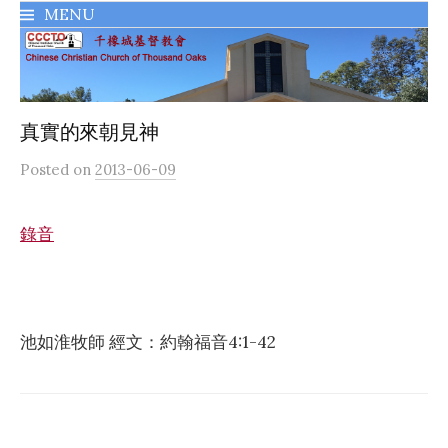
MENU
千橡城基督教會
真實的來朝見神
Posted
on
2013-06-09
錄音
池如淮牧師 經文：約翰福音4:1-42