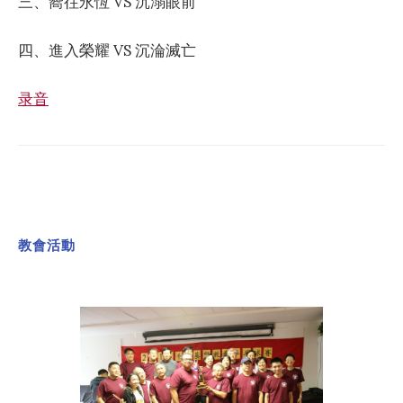
三、嚮往永恆 VS 沉溺眼前
四、進入榮耀 VS 沉淪滅亡
录音
教會活動