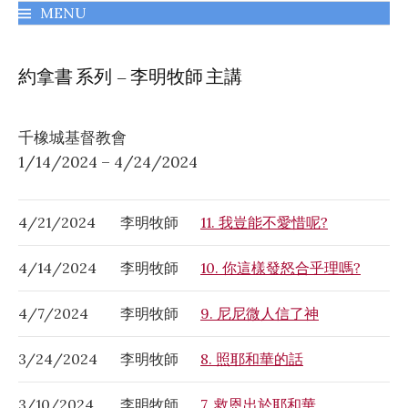
MENU
千橡城基督教會
約拿書 系列 – 李明牧師 主講
千橡城基督教會
1/14/2024 – 4/24/2024
4/21/2024
李明牧師
11. 我豈能不愛惜呢?
4/14/2024
李明牧師
10. 你這樣發怒合乎理嗎?
4/7/2024
李明牧師
9. 尼尼微人信了神
3/24/2024
李明牧師
8. 照耶和華的話
3/10/2024
李明牧師
7. 救恩出於耶和華