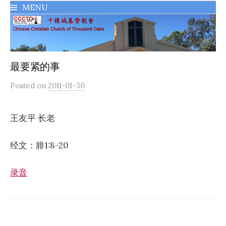
MENU
千橡城基督教會
最要紧的事
Posted
on
2011-01-30
王友平 长老
经文：腓1:8-20
录音