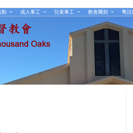
活動
成人事工
兒童事工
教會團契
粵語
千橡城基督教會