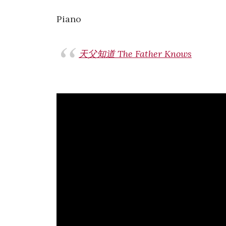
Piano
天父知道 The Father Knows