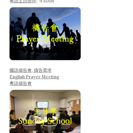
粵語主日崇拜
: 9:15AM
國語禱告會, 禱告需求
English Prayer Meeting
粵語禱告會