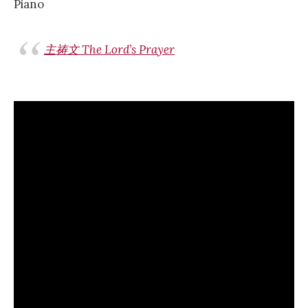
Piano
主祷文 The Lord’s Prayer