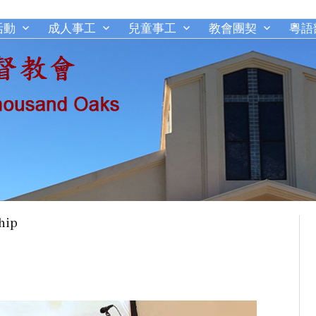
活動
成人事工
兒童事工
教會團契
粵語
千橡城基督教會
hip