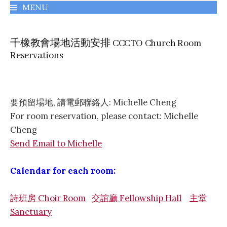
MENU
千橡城基督教會
千橡教會場地活動安排 CCCTO Church Room
Reservations
要預留場地, 請電郵聯絡人: Michelle Cheng
For room reservation, please contact: Michelle
Cheng
Send Email to Michelle
Calendar for each room:
詩班房 Choir Room
交誼廳 Fellowship Hall
主堂
Sanctuary