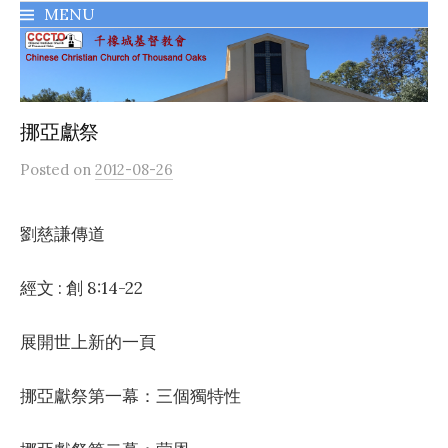
MENU
千橡城基督教會
挪亞獻祭
Posted
on
2012-08-26
劉慈謙傳道
經文 : 創 8:14-22
展開世上新的一頁
挪亞獻祭第一幕：三個獨特性