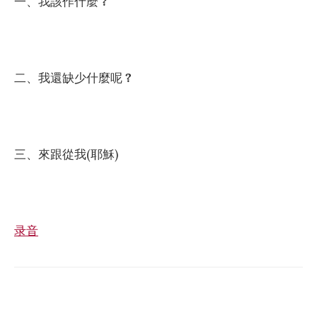
一、我該作什麼
?
二、我還缺少什麼呢
?
三、來跟從我(耶穌)
录音