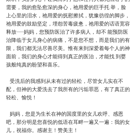
需要，我的愈坠愈深的身心，祂用爱的巨手托 举，脸
上心里的泪水，祂用爱的抚慰擦拭，犹豫彷徨的脚步，
祂用爱的鼓励坚定，埋怨苦毒疲惫，祂用爱的话语宽容
释放······妈妈，您预防医治了许多病人，却不 能预防医
治降临于女儿身心的病痛，不是您不想，而是我们的有
限，我们都无法尽善尽美。惟有来到深爱着每个人的神
面前，我们的身心才能得到真正的医治，才能找 到婴
孩般纯真的盼望和喜乐。
受洗后的我感到从未有过的轻松，尽管女儿实在不
配，但神的大爱洗去了我所有的污垢罪恶，有了真正的
轻松、愉悦！
妈妈，您是为生长在神的国度里的女儿欢呼、感恩
吧，那分明是您喜悦的低语在耳畔一遍又一遍：我的女
儿，祝福你。感谢主！赞美主！