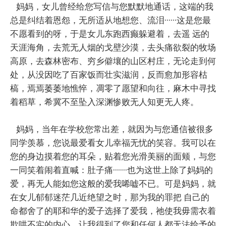
妈妈，女儿曾经给您写信与您默默地通话，这端的我
总是纠结着恩怨，无所适从地想您、流泪······这是您最
不愿看到的呀，于是女儿东跑西癫躲避着，去遥 远的
天涯海角，去荒无人烟的戈壁沙漠，去头痛欲裂的牧场
高原，去森林密布、穷乡僻壤的山区村庄，无论走到何
处，从没因吃了百家饭而壮实滋润，反而愈加形容枯
槁，焉焉萎萎地憔悴，凋零了愿望和向往，麻木中寻找
着稻草，希冀不至坠入深渊惨败无人知更无人疼。
妈妈，当年在学校您常出差，就因为与您通信被很多
同学羡慕，您说最爱看女儿幸福无忧的笑容。我可以在
您的身边摸着您的耳朵，贴着您光滑美丽的面颊，与您
一同笑着闹着直喊：肚子痛·······也为这世上除了妈妈的
爱，再无人能如您这般的爱我唏嘘不已。可是妈妈，就
在女儿郁郁迷茫几近绝望之时，那为我的罪把 自己的
命都舍了的耶和华的爱子选择了爱我，祂使我毋需衣着
欺哄不实的内心，让我得到了您和任何人都无法给予的