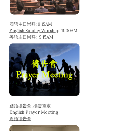
國語主日崇拜
: 9:15AM
English Sunday Worship
: 11:00AM
粵語主日崇拜
: 9:15AM
國語禱告會, 禱告需求
English Prayer Meeting
粵語禱告會