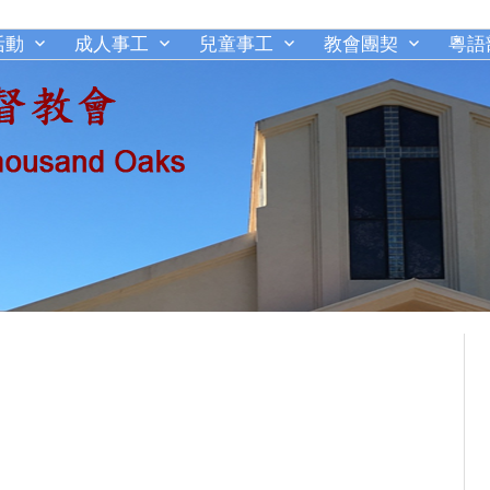
活動
成人事工
兒童事工
教會團契
粵語
千橡城基督教會