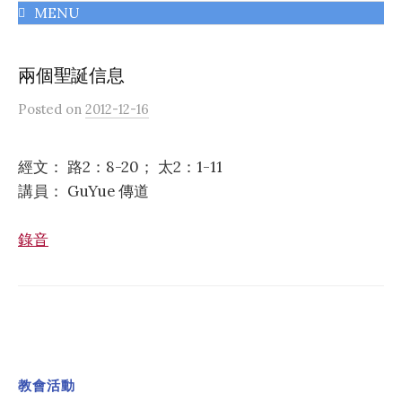
MENU
千橡城基督教會
兩個聖誕信息
Posted
on
2012-12-16
經文： 路2：8-20； 太2：1-11
講員： GuYue 傳道
錄音
教會活動