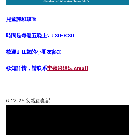
兒童詩班練習
時間是每週五晚上7：30-8:30
歡迎4-11歲的小朋友參加
欲知詳情，請联系
李婌娉姐妹 email
6-22-26 父親節獻詩