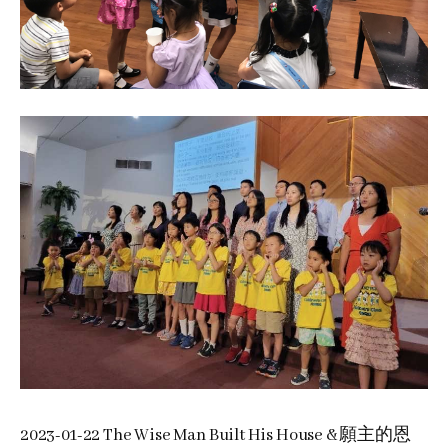
2023-01-22 The Wise Man Built His House & 願主的恩