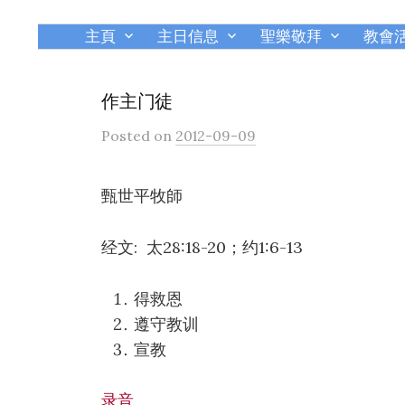
主頁
主日信息
聖樂敬拜
教會
作主门徒
Posted
on
2012-09-09
甄世平牧師
经文: 太28:18-20；约1:6-13
得救恩
遵守教训
宣教
录音