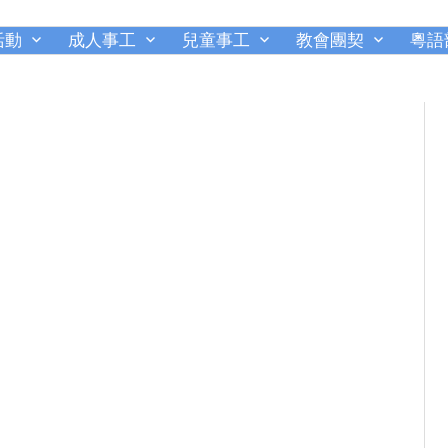
活動
成人事工
兒童事工
教會團契
粵語
千橡城基督教會