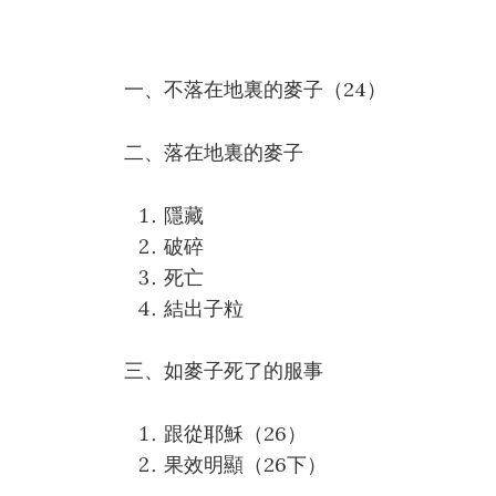
一、不落在地裏的麥子（24）
二、落在地裏的麥子
隱藏
破碎
死亡
結出子粒
三、如麥子死了的服事
跟從耶穌（26）
果效明顯（26下）