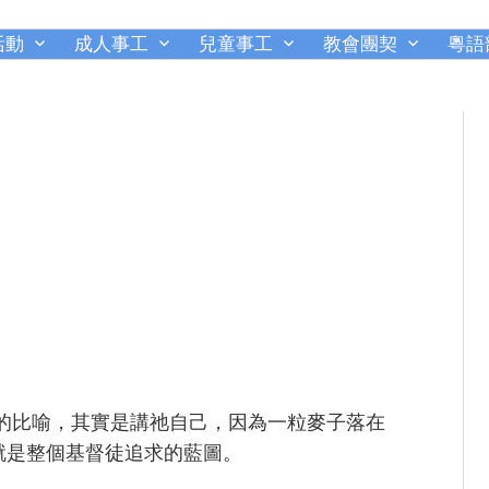
活動
成人事工
兒童事工
教會團契
粵語
千橡城基督教會
heat）的比喻，其實是講祂自己，因為一粒麥子落在
就是整個基督徒追求的藍圖。