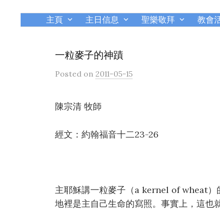
主頁
主日信息
聖樂敬拜
教會
一粒麥子的神蹟
Posted
on
2011-05-15
陳宗清 牧師
經文：約翰福音十二23-26
主耶穌講一粒麥子（a kernel of w
地裡是主自己生命的寫照。事實上，這也